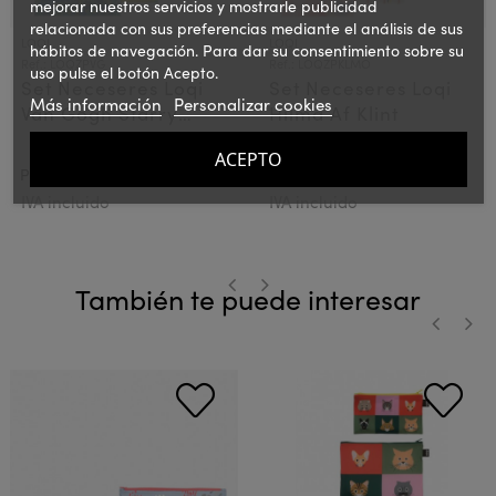
mejorar nuestros servicios y mostrarle publicidad
relacionada con sus preferencias mediante el análisis de sus
LOQI
LOQI
hábitos de navegación. Para dar su consentimiento sobre su
Ref.: LOQZPVG
Ref.: LOQZPKLMO
uso pulse el botón Acepto.
Set Neceseres Loqi
Set Neceseres Loqi
Más información
Personalizar cookies
Van Gogh Starry
Hilma Af Klint
Night
ACEPTO
20,00 €
20,00 €
PVPR:
PVPR:
IVA incluido
IVA incluido
También te puede interesar
‹
›
‹
›