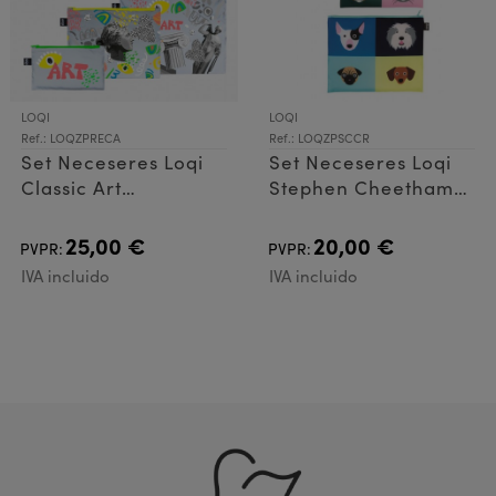
LOQI
LOQI
Ref.: LOQZPRECA
Ref.: LOQZPSCCR
Set Neceseres Loqi
Set Neceseres Loqi
Classic Art
Stephen Cheetham
Refeclective
Cats & Dogs
25,00 €
20,00 €
PVPR:
PVPR:
IVA incluido
IVA incluido