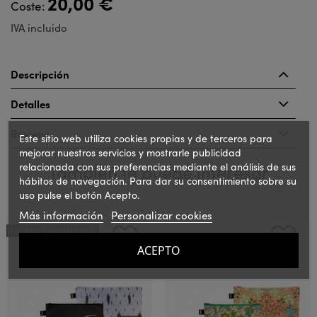
20,00 €
Coste:
IVA incluido
Descripción
Detalles
Reviews
Este sitio web utiliza cookies propias y de terceros para
mejorar nuestros servicios y mostrarle publicidad
relacionada con sus preferencias mediante el análisis de sus
También te puede interesar
hábitos de navegación. Para dar su consentimiento sobre su
uso pulse el botón Acepto.
Más información
Personalizar cookies
‹
›
AGOTADO TEMPORALMENTE
ACEPTO