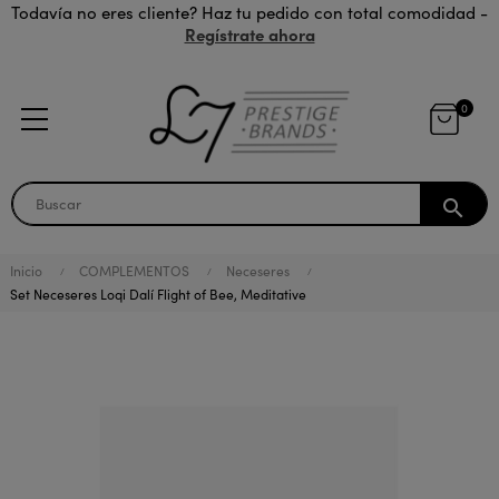
Todavía no eres cliente? Haz tu pedido con total comodidad -
Regístrate ahora
0
search
Inicio
COMPLEMENTOS
Neceseres
Set Neceseres Loqi Dalí Flight of Bee, Meditative