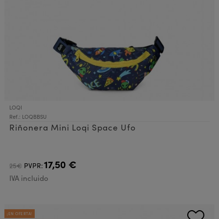
LOQI
Ref.: LOQBBSU
Riñonera Mini Loqi Space Ufo
17,50 €
25€
PVPR:
IVA incluido
¡EN OFERTA!