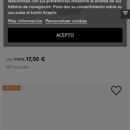
relacionada con sus preferencias mediante el análisis de sus
hábitos de navegación. Para dar su consentimiento sobre su
uso pulse el botón Acepto.
Más información
Personalizar cookies
LOQI
Ref.: LOQBBDR
ACEPTO
Riñonera Mini Loqi Dinosaur Roar
17,50 €
25€
PVPR:
IVA incluido
¡EN OFERTA!