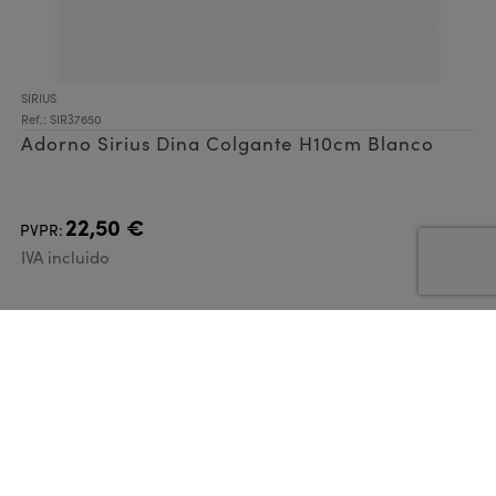
SIRIUS
Ref.: SIR37650
Adorno Sirius Dina Colgante H10cm Blanco
22,50 €
PVPR:
IVA incluido