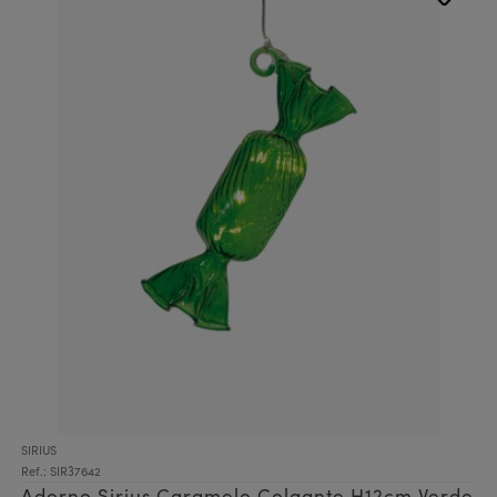
SIRIUS
Ref.: SIR37642
Adorno Sirius Caramelo Colgante H12cm Verde