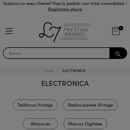
Todavía no eres cliente? Haz tu pedido con total comodidad -
Regístrate ahora
0
search
Inicio
ELECTRONICA
ELECTRONICA
Teléfonos Vintage
Radiocassetes Vintage
Altavoces
Marcos Digitales