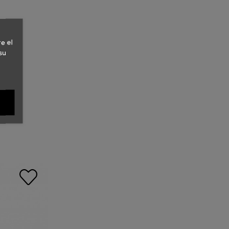
e el
su