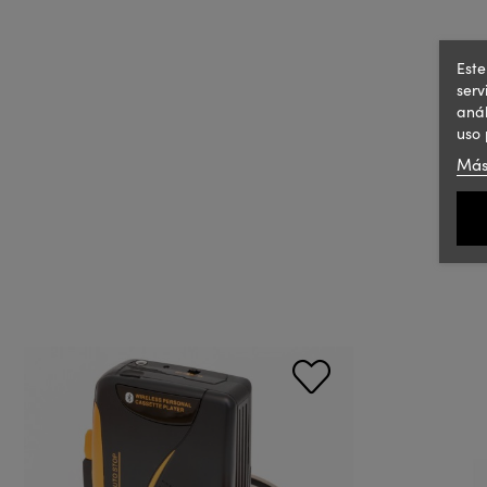
Este
serv
anál
uso 
Más