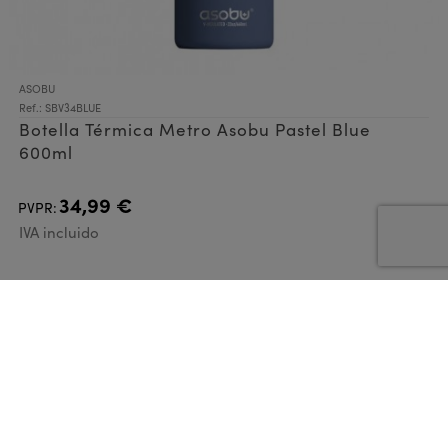
ASOBU
Ref.: SBV34BLUE
Botella Térmica Metro Asobu Pastel Blue
600ml
34,99 €
PVPR:
IVA incluido