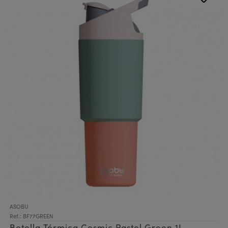
ASOBU
Ref.: BF77GREEN
Botella Térmica Cosmic Pastel Green 1L