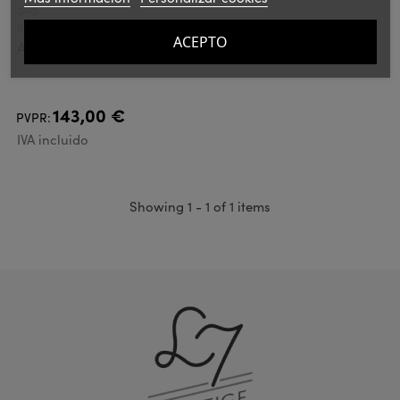
GPO
Ref.: GPOWESSBLK
ACEPTO
Altavoz Gpo Westwood Negro
143,00 €
PVPR:
IVA incluido
Showing 1 - 1 of 1 items