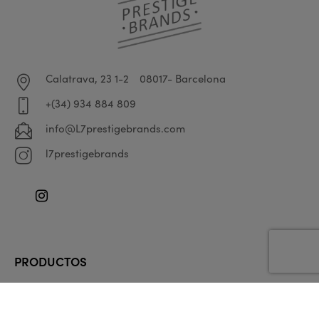
Calatrava, 23 1-2
08017- Barcelona
+(34) 934 884 809
info@L7prestigebrands.com
l7prestigebrands
Instagram
PRODUCTOS

EMPRESA
