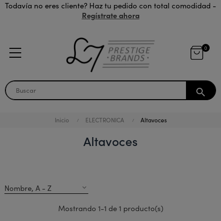
Todavía no eres cliente? Haz tu pedido con total comodidad -
Regístrate ahora
0
search
Inicio
ELECTRONICA
Altavoces
Altavoces
Nombre, A - Z
expand_more
Mostrando 1-1 de 1 producto(s)