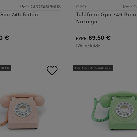
Ref.: GPO746PMUS
GPO
Ref.:
 Gpo 746 Botón
Teléfono Gpo 746 Botó
Naranja
0 €
69,50 €
PVPR:
IVA incluido
LMENTE
AGOTADO TEMPORALMENTE