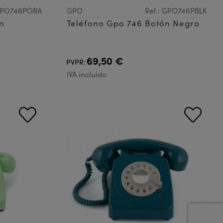
 GPO746PORA
GPO
Ref.: GPO746PBLK
n
Teléfono Gpo 746 Botón Negro
69,50 €
PVPR:
IVA incluido