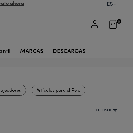
rate ahora
ES
0
MARCAS
DESCARGAS
antil
ajeadores
Artículos para el Pelo
FILTRAR
filter_list