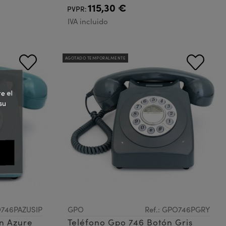
115,30 €
PVPR:
IVA incluido
AGOTADO TEMPORALMENTE
e el
su
O746PAZUSIP
GPO
Ref.: GPO746PGRY
n Azure
Teléfono Gpo 746 Botón Gris