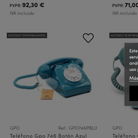
92,30 €
71,0
PVPR:
PVPR:
IVA incluido
IVA incluido
AGOTADO TEMPORALMENTE
AGOTADO TEMPORA
Este
serv
anál
uso 
Más
GPO
Ref.: GPO746PBLU
GPO
Teléfono Gpo 746 Botón Azul
Teléfono