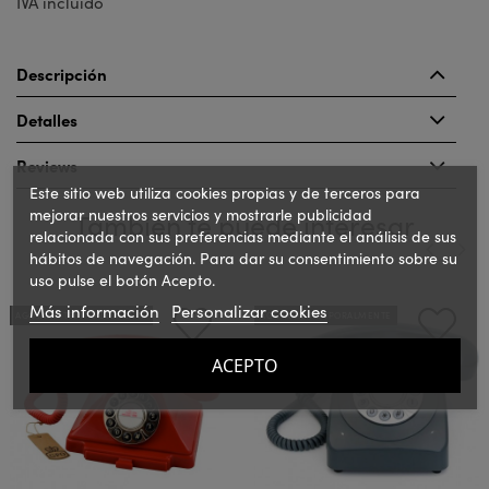
IVA incluido
Descripción
Detalles
Reviews
Este sitio web utiliza cookies propias y de terceros para
mejorar nuestros servicios y mostrarle publicidad
También te puede interesar
relacionada con sus preferencias mediante el análisis de sus
hábitos de navegación. Para dar su consentimiento sobre su
uso pulse el botón Acepto.
‹
›
Más información
Personalizar cookies
AGOTADO TEMPORALMENTE
AGOTADO TEMPORALMENTE
ACEPTO