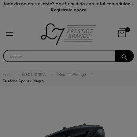
Todavía no eres cliente? Haz tu pedido con total comodidad -
Regístrate ahora
0
search
Inicio
ELECTRONICA
Teléfonos Vintage
Teléfono Gpo 200 Negro