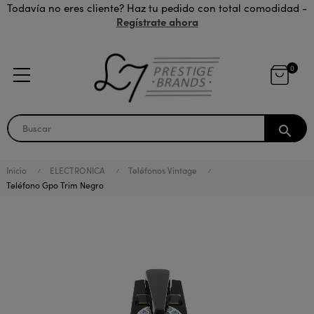
Todavía no eres cliente? Haz tu pedido con total comodidad -
Regístrate ahora
0
search
Inicio
ELECTRONICA
Teléfonos Vintage
Teléfono Gpo Trim Negro