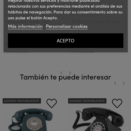
mejorar nuestros servicios y mostrarle publicidad
relacionada con sus preferencias mediante el análisis de sus
GPO
GPO
hábitos de navegación. Para dar su consentimiento sobre su
Ref.: GPO746RBLK
Ref.: GPODUKPBLK
uso pulse el botón Acepto.
Teléfono Gpo 746
Teléfono Gpo Duke
Más información
Personalizar cookies
Rotary Negro
Negro
ACEPTO
72,10 €
105,00 €
PVPR:
PVPR:
IVA incluido
IVA incluido
También te puede interesar
‹
›
‹
›
AGOTADO TEMPORALMENTE
AGOTADO TEMPORALMENTE