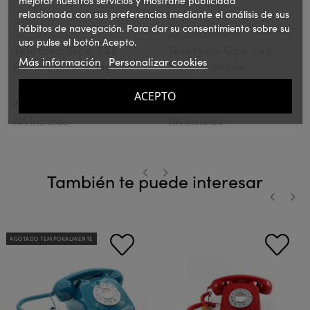
mejorar nuestros servicios y mostrarle publicidad
relacionada con sus preferencias mediante el análisis de sus
GPO
GPO
hábitos de navegación. Para dar su consentimiento sobre su
Ref.: GPO746RAZU
Ref.: GPO746RGRN
uso pulse el botón Acepto.
Teléfono Gpo 746
Teléfono Gpo 746
Más información
Personalizar cookies
Rotary Azure Light
Rotary Verde
Blue
ACEPTO
72,10 €
72,10 €
PVPR:
PVPR:
IVA incluido
IVA incluido
También te puede interesar
‹
›
‹
›
AGOTADO TEMPORALMENTE