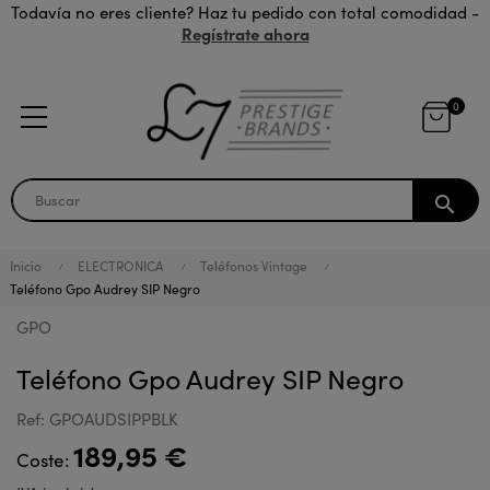
Todavía no eres cliente? Haz tu pedido con total comodidad -
Regístrate ahora
0
search
Inicio
ELECTRONICA
Teléfonos Vintage
Teléfono Gpo Audrey SIP Negro
GPO
Teléfono Gpo Audrey SIP Negro
Ref: GPOAUDSIPPBLK
189,95 €
Coste: