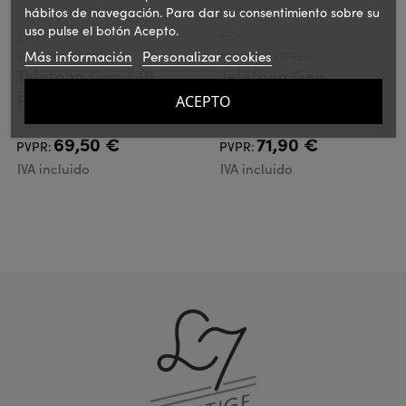
hábitos de navegación. Para dar su consentimiento sobre su
uso pulse el botón Acepto.
GPO
GPO
Más información
Personalizar cookies
Ref.: GPO746PPIN
Ref.: GPOCARPRED
Teléfono Gpo 746
Teléfono Gpo
Botón Rosa
Carrington Rojo
ACEPTO
69,50 €
71,90 €
PVPR:
PVPR:
IVA incluido
IVA incluido