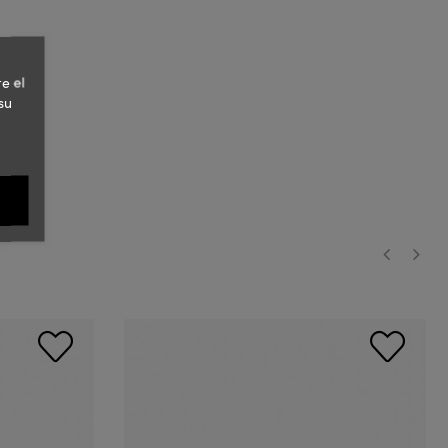
e el
su
‹
›