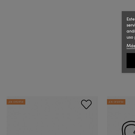
Este
serv
anál
uso 
Más
¡EN OFERTA!
¡EN OFERTA!