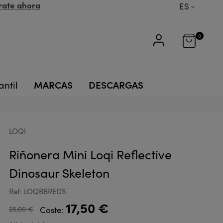
rate ahora
ES
0
MARCAS
DESCARGAS
antil
LOQI
Riñonera Mini Loqi Reflective
Dinosaur Skeleton
Ref: LOQBBREDS
17,50 €
25,00 €
Coste: