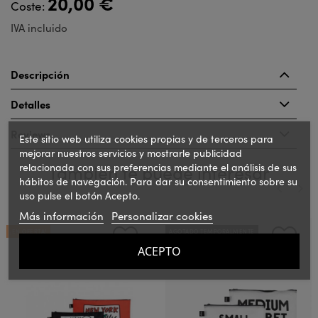
20,00 €
Coste:
IVA incluido
Descripción
Detalles
Reviews
Este sitio web utiliza cookies propias y de terceros para
mejorar nuestros servicios y mostrarle publicidad
relacionada con sus preferencias mediante el análisis de sus
También te puede interesar
hábitos de navegación. Para dar su consentimiento sobre su
uso pulse el botón Acepto.
Más información
Personalizar cookies
‹
›
¡EN OFERTA!
AGOTADO TEMPORALMENTE
ACEPTO