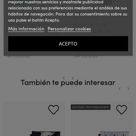
mejorar nuestros servicios y mostrarle publicidad
relacionada con sus preferencias mediante el análisis de sus
LOQI
LOQI
hábitos de navegación. Para dar su consentimiento sobre su
Ref.: LOQZPTSBR
Ref.: LOQZPDR
uso pulse el botón Acepto.
Set Neceseres Loqi
Estuche Loqi
Más información
Personalizar cookies
Bad Bananas & Dog
Dinosaur Roar
Walking
ACEPTO
14,00 €
3,50 €
20€
PVPR:
5€
PVPR:
IVA incluido
IVA incluido
También te puede interesar
‹
›
‹
›
AGOTADO TEMPORALMENTE