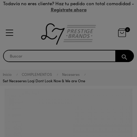
Todavía no eres cliente? Haz tu pedido con total comodidad -
Regístrate ahora
0
search
Inicio
COMPLEMENTOS
Neceseres
Set Neceseres Loqi Dont Look Now & We are One