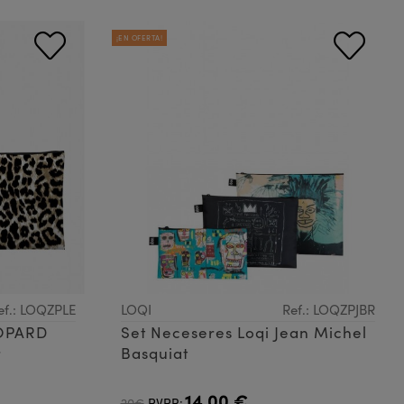
¡EN OFERTA!
ef.: LOQZPLE
LOQI
Ref.: LOQZPJBR
EOPARD
Set Neceseres Loqi Jean Michel
r
Basquiat
14,00 €
20€
PVPR: