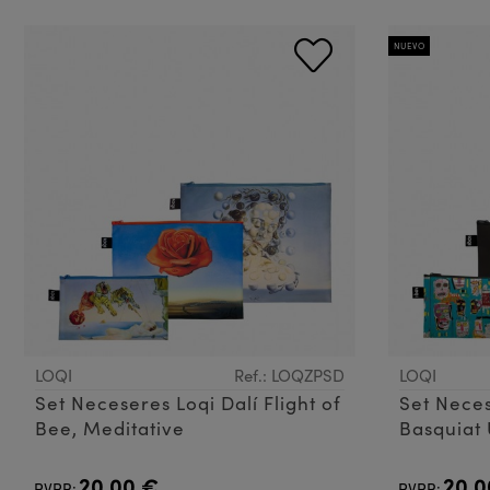
NUEVO
LOQI
Ref.: LOQZPSD
LOQI
Set Neceseres Loqi Dalí Flight of
Set Neces
Bee, Meditative
Basquiat 
20,00 €
20,0
PVPR:
PVPR: