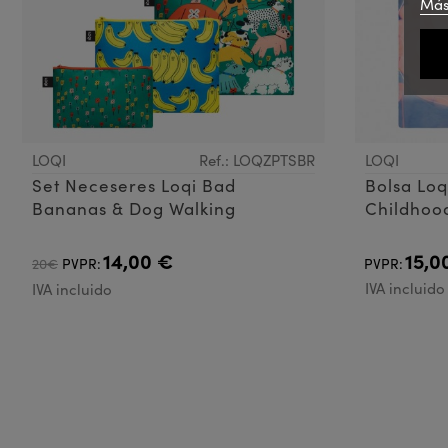
Más
LOQI
Ref.: LOQZPTSBR
LOQI
Set Neceseres Loqi Bad
Bolsa Loq
Bananas & Dog Walking
Childhoo
14,00 €
15,0
20€
PVPR:
PVPR:
IVA incluido
IVA incluido