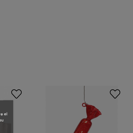
e el
su