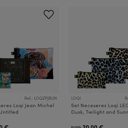
Ref.: LOQZPJBUN
LOQI
R
eres Loqi Jean Michel
Set Neceseres Loqi L
Untitled
Dusk, Twilight and Sun
0 €
20,00 €
PVPR: