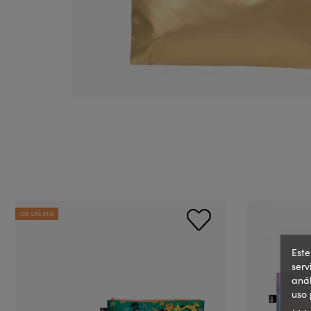
¡EN OFERTA!
Este
serv
anál
uso 