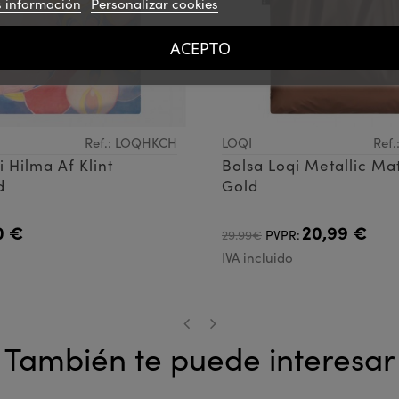
 información
Personalizar cookies
ACEPTO
Ref.: LOQHKCH
LOQI
Ref
i Hilma Af Klint
Bolsa Loqi Metallic Ma
d
Gold
0 €
20,99 €
29.99€
PVPR:
IVA incluido
También te puede interesar
‹
›