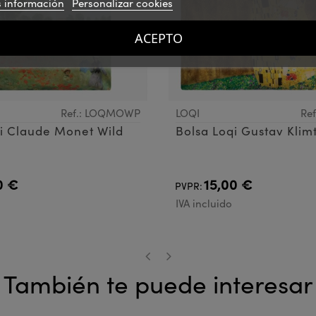
 información
Personalizar cookies
ACEPTO
Ref.: LOQMOWP
LOQI
Re
i Claude Monet Wild
Bolsa Loqi Gustav Klimt
0 €
15,00 €
PVPR:
IVA incluido
También te puede interesar
‹
›