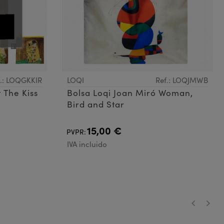
f.: LOQGKKIR
LOQI
Ref.: LOQJMWB
 The Kiss
Bolsa Loqi Joan Miró Woman,
Bird and Star
15,00 €
PVPR:
IVA incluido
‹
›