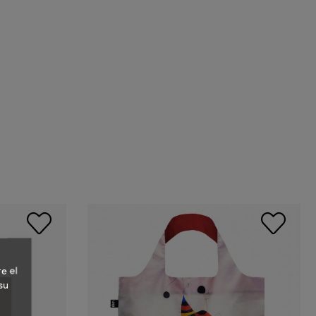
e el
su