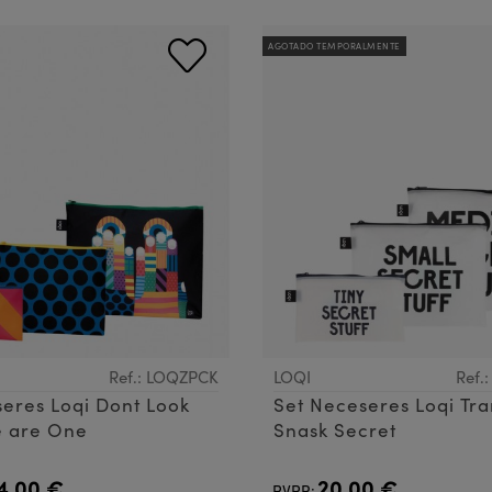
AGOTADO TEMPORALMENTE
Ref.: LOQZPCK
LOQI
Ref.
eres Loqi Dont Look
Set Neceseres Loqi Tr
 are One
Snask Secret
4,00 €
20,00 €
PVPR: