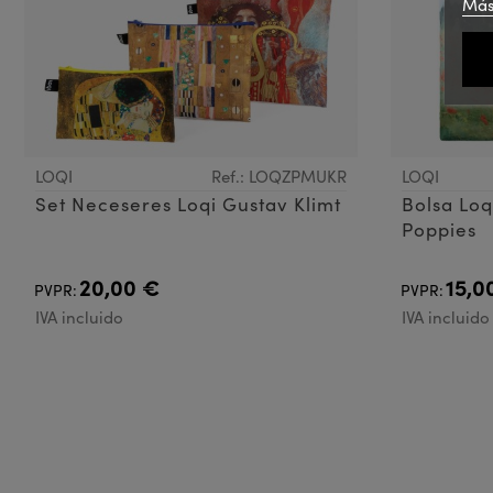
Más
LOQI
Ref.: LOQZPMUKR
LOQI
Set Neceseres Loqi Gustav Klimt
Bolsa Loq
Poppies
20,00 €
15,0
PVPR:
PVPR:
IVA incluido
IVA incluido