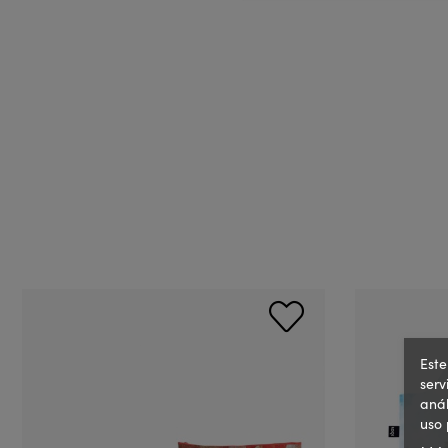
Este
serv
anál
uso 