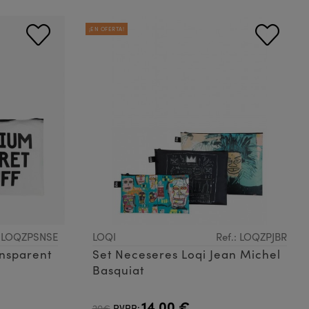
¡EN OFERTA!
: LOQZPSNSE
LOQI
Ref.: LOQZPJBR
ansparent
Set Neceseres Loqi Jean Michel
Basquiat
14,00 €
20€
PVPR: