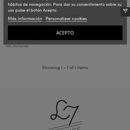
hábitos de navegación. Para dar su consentimiento sobre su
BULLBOAT
Ref.: BB3033
uso pulse el botón Acepto.
Cepillo secado Mermade Rosa
Más información
Personalizar cookies
ACEPTO
36,97 €
73.95€
PVPR:
IVA incluido
Showing 1 - 1 of 1 items