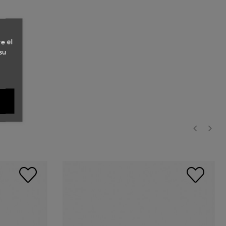
e el
su
‹
›