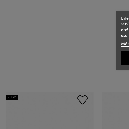
Este
serv
anál
uso 
Más
NUEVO