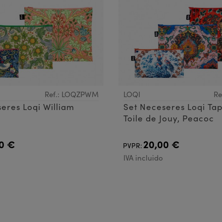
Ref.: LOQZPWM
LOQI
Re
eres Loqi William
Set Neceseres Loqi Tap
Toile de Jouy, Peacoc
0 €
20,00 €
PVPR:
IVA incluido