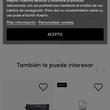
mejorar nuestros servicios y mostrarle publicidad
relacionada con sus preferencias mediante el análisis de sus
LOQI
LOQI
hábitos de navegación. Para dar su consentimiento sobre su
Ref.: LOQZPHO
Ref.: LOQZPMUKR
uso pulse el botón Acepto.
Set Neceseres Loqi
Set Neceseres Loqi
Más información
Personalizar cookies
Hokusai
Gustav Klimt
ACEPTO
20,00 €
20,00 €
PVPR:
PVPR:
IVA incluido
IVA incluido
También te puede interesar
‹
›
‹
›
NUEVO