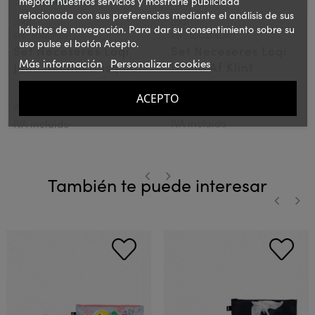
mejorar nuestros servicios y mostrarle publicidad
relacionada con sus preferencias mediante el análisis de sus
LOQI
LOQI
hábitos de navegación. Para dar su consentimiento sobre su
Ref.: LOQZPJBR
Ref.: LOQZPKLMO
uso pulse el botón Acepto.
Set Neceseres Loqi
Set Neceseres Loqi
Más información
Personalizar cookies
Jean Michel Basquiat
Hilma Af Klint
ACEPTO
14,00 €
20,00 €
20€
PVPR:
PVPR:
IVA incluido
IVA incluido
También te puede interesar
‹
›
‹
›