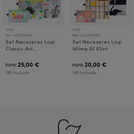
LOQI
LOQI
Ref.: LOQZPRECA
Ref.: LOQZPKLMO
Set Neceseres Loqi
Set Neceseres Loqi
Classic Art
Hilma Af Klint
Refeclective
25,00 €
20,00 €
PVPR:
PVPR:
IVA incluido
IVA incluido