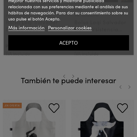
mejorar nuestros servicios y mostrarle publicidad
relacionada con sus preferencias mediante el análisis de sus
LOQI
LOQI
hábitos de navegación. Para dar su consentimiento sobre su
Ref.: LOQSDMR
Ref.: LOQSDPM
uso pulse el botón Acepto.
Bolsa Loqi Salvador
Bolsa Loqi Salvador
Más información
Personalizar cookies
Dali La Rosa
Dali Persistencia
Meditativa
Memoria
ACEPTO
15,00 €
15,00 €
PVPR:
PVPR:
IVA incluido
IVA incluido
También te puede interesar
‹
›
‹
›
¡EN OFERTA!