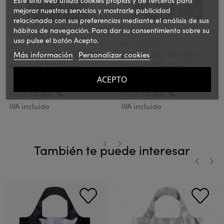
mejorar nuestros servicios y mostrarle publicidad
relacionada con sus preferencias mediante el análisis de sus
hábitos de navegación. Para dar su consentimiento sobre su
LOQI
LOQI
uso pulse el botón Acepto.
Ref.: LOQVGABR
Ref.: LOQWMOR
Bolsa Loqi Van Gogh
Más información
Personalizar cookies
Bolsa Loqi William
Almond Blossom
Morris Orchad
ACEPTO
15,00 €
15,00 €
PVPR:
PVPR:
IVA incluido
IVA incluido
También te puede interesar
‹
›
‹
›