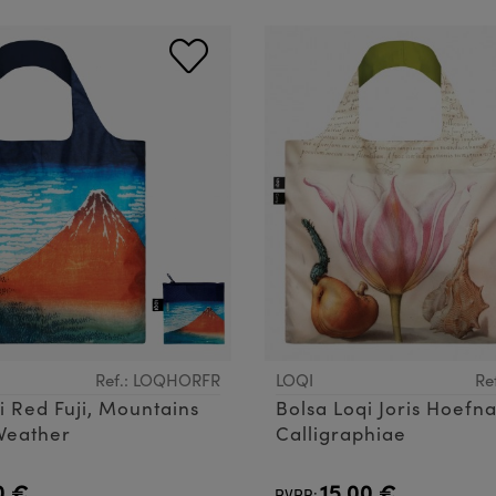
Ref.: LOQHORFR
LOQI
Re
i Red Fuji, Mountains
Bolsa Loqi Joris Hoefn
Weather
Calligraphiae
0 €
15,00 €
PVPR: