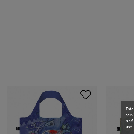
Este
serv
anál
uso 