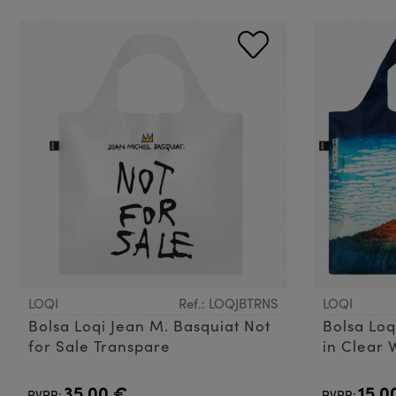
LOQI
Ref.: LOQJBTRNS
LOQI
Bolsa Loqi Jean M. Basquiat Not
Bolsa Loq
for Sale Transpare
in Clear 
35,00 €
15,0
PVPR:
PVPR: