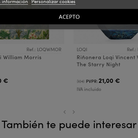
 información
Personalizar cookies
ACEPTO
Ref.: LOQWMOR
LOQI
Ref.
i William Morris
Riñonera Loqi Vincent
The Starry Night
0 €
21,00 €
30€
PVPR:
IVA incluido
También te puede interesar
‹
›