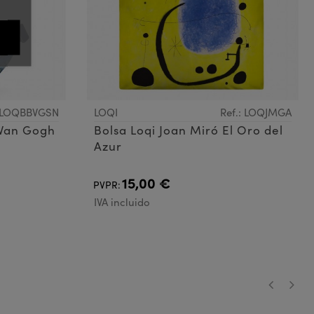
: LOQBBVGSN
LOQI
Ref.: LOQJMGA
 Van Gogh
Bolsa Loqi Joan Miró El Oro del
Azur
15,00 €
PVPR:
IVA incluido
‹
›