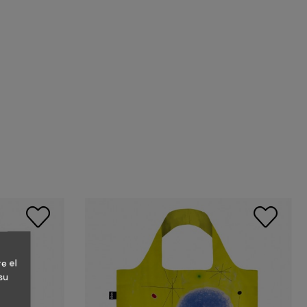
e el
su