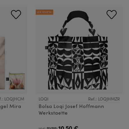
¡EN OFERTA!
f.: LOQJHCM
LOQI
Ref.: LOQJHMZR
agel Mira
Bolsa Loqi Josef Hoffmann
Werkstaette
10,50 €
15€
PVPR: