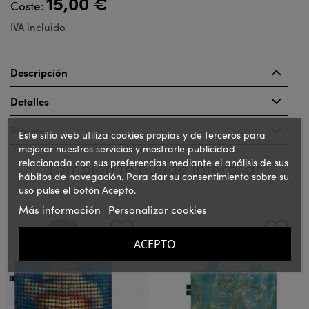
15,00 €
Coste:
IVA incluido
Descripción
Detalles
Reviews
Este sitio web utiliza cookies propias y de terceros para
mejorar nuestros servicios y mostrarle publicidad
relacionada con sus preferencias mediante el análisis de sus
También te puede interesar
hábitos de navegación. Para dar su consentimiento sobre su
uso pulse el botón Acepto.
Más información
Personalizar cookies
‹
›
ACEPTO