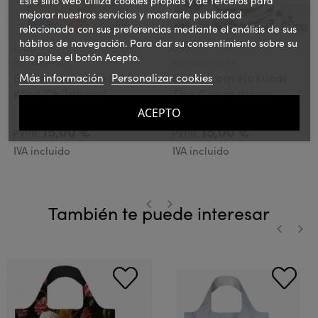
mejorar nuestros servicios y mostrarle publicidad
relacionada con sus preferencias mediante el análisis de sus
hábitos de navegación. Para dar su consentimiento sobre su
LOQI
LOQI
uso pulse el botón Acepto.
Ref.: LOQHKCH
Ref.: LOQHOWAR
Bolsa Loqi Hilma Af
Más información
Personalizar cookies
Bolsa Loqi Hokusai
Klint Childhood
The Great Wave
ACEPTO
15,00 €
15,00 €
PVPR:
PVPR:
IVA incluido
IVA incluido
También te puede interesar
‹
›
‹
›