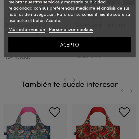
mejorar nuestros servicios y mostrarle publicidad
relacionada con sus preferencias mediante el análisis de sus
LOQI
LOQI
hábitos de navegación. Para dar su consentimiento sobre su
Ref.: LOQPGTAR
Ref.: LOQHOFUR
uso pulse el botón Acepto.
Bolsa Loqi Poul
Bolsa Loqi Hokusai
Más información
Personalizar cookies
Gernes Target
Mt. Fuji
ACEPTO
12,00 €
15,00 €
15€
PVPR:
PVPR:
IVA incluido
IVA incluido
También te puede interesar
‹
›
‹
›