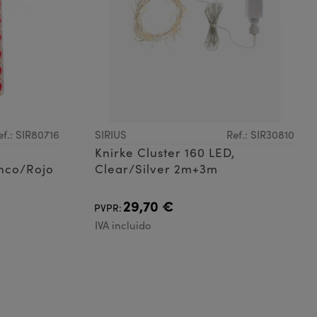
ef.: SIR80716
SIRIUS
Ref.: SIR30810
Knirke Cluster 160 LED,
nco/Rojo
Clear/Silver 2m+3m
29,70 €
PVPR:
IVA incluido