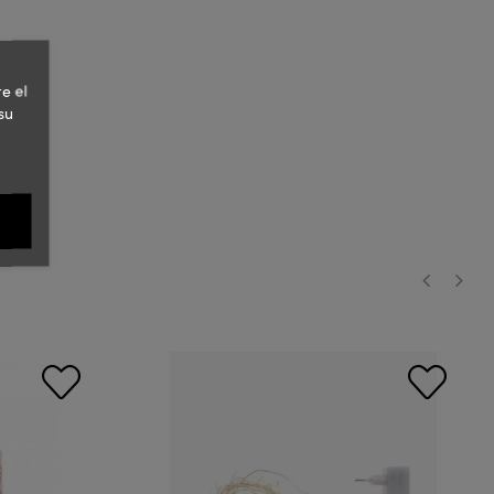
e el
su
‹
›