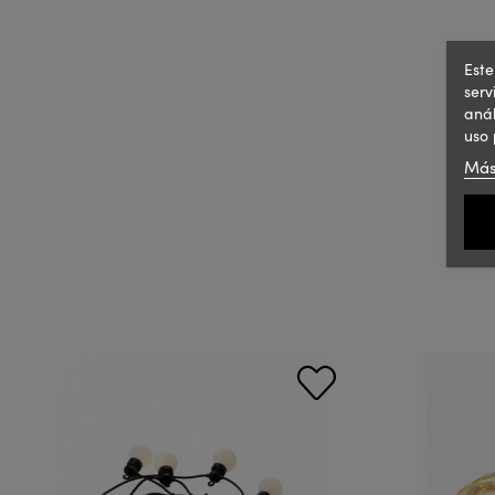
Este
serv
anál
uso 
Más