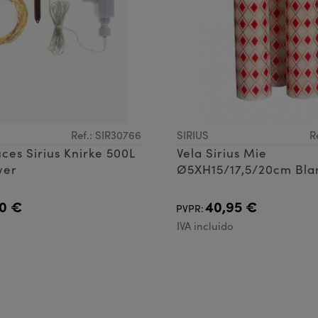
Ref.: SIR30766
SIRIUS
R
uces Sirius Knirke 500L
Vela Sirius Mie
ver
Ø5XH15/17,5/20cm Bla
0 €
40,95 €
PVPR:
IVA incluido