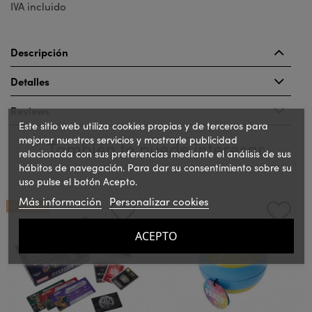
IVA incluido
Descripción
Detalles
Reviews
Este sitio web utiliza cookies propias y de terceros para
mejorar nuestros servicios y mostrarle publicidad
También te puede interesar
relacionada con sus preferencias mediante el análisis de sus
hábitos de navegación. Para dar su consentimiento sobre su
uso pulse el botón Acepto.
‹
›
Más información
Personalizar cookies
¡EN OFERTA!
ACEPTO