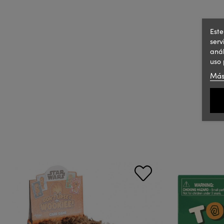
Este
serv
anál
uso 
Más