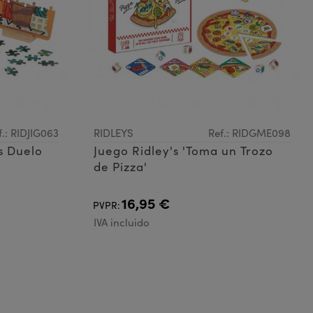
f.: RIDJIG063
RIDLEYS
Ref.: RIDGME098
s Duelo
Juego Ridley's 'Toma un Trozo
de Pizza'
16,95 €
PVPR:
IVA incluido