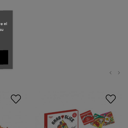
e el
su
‹
›