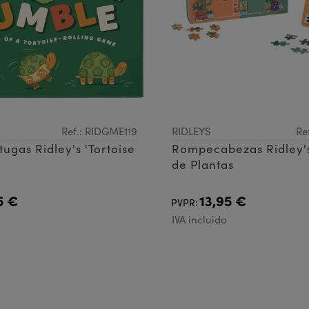
Ref.: RIDGME119
RIDLEYS
Re
tugas Ridley's 'Tortoise
Rompecabezas Ridley'
de Plantas
5 €
13,95 €
PVPR:
IVA incluido