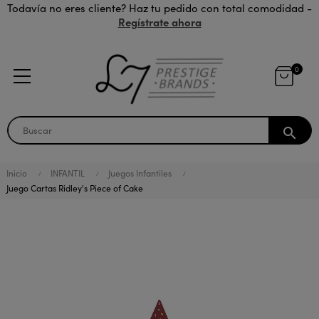
Todavía no eres cliente? Haz tu pedido con total comodidad -
Regístrate ahora
0
search
Inicio
INFANTIL
Juegos Infantiles
Juego Cartas Ridley's Piece of Cake