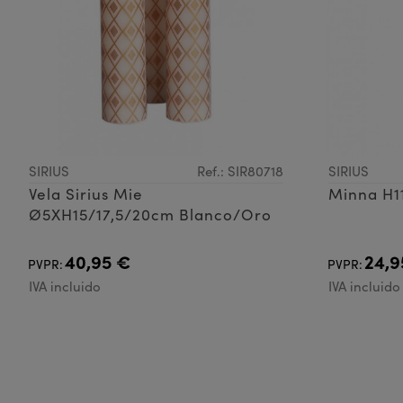
SIRIUS
Ref.: SIR80718
SIRIUS
Vela Sirius Mie
Minna H1
Ø5XH15/17,5/20cm Blanco/Oro
40,95 €
24,9
PVPR:
PVPR:
IVA incluido
IVA incluido