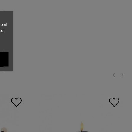
e el
su
‹
›