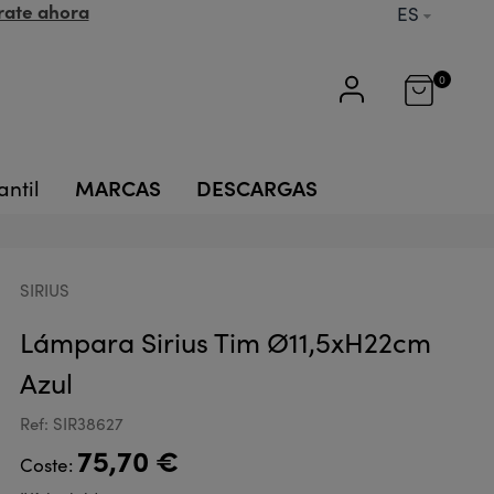
rate ahora
ES
0
MARCAS
DESCARGAS
antil
SIRIUS
Lámpara Sirius Tim Ø11,5xH22cm
Azul
Ref: SIR38627
75,70 €
Coste: