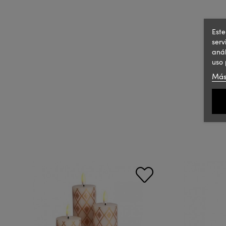
Este
serv
anál
uso 
Más