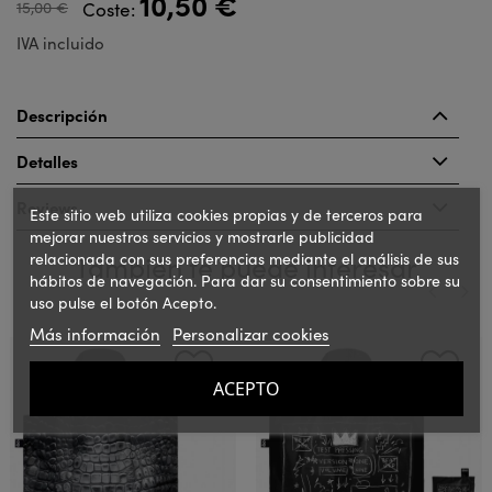
10,50 €
15,00 €
Coste:
IVA incluido
Descripción
Detalles
Reviews
Este sitio web utiliza cookies propias y de terceros para
mejorar nuestros servicios y mostrarle publicidad
relacionada con sus preferencias mediante el análisis de sus
También te puede interesar
hábitos de navegación. Para dar su consentimiento sobre su
uso pulse el botón Acepto.
Más información
Personalizar cookies
‹
›
ACEPTO