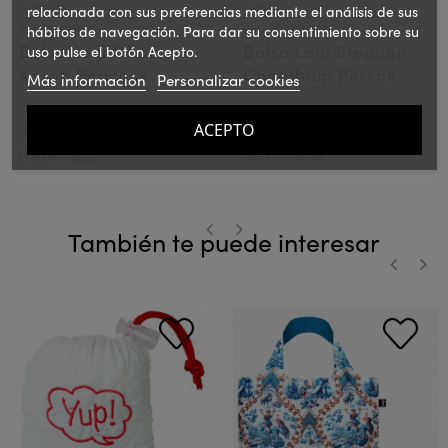
relacionada con sus preferencias mediante el análisis de sus
LOQI
LOQI
hábitos de navegación. Para dar su consentimiento sobre su
Ref.: LOQOKPE
Ref.: LOQSCDOR
Bolsa Loqi Ohara
Bolsa Loqi Stephen
uso pulse el botón Acepto.
Koson Peacock
Cheetham Perros
Más información
Personalizar cookies
12,00 €
15,00 €
ACEPTO
15€
PVPR:
PVPR:
IVA incluido
IVA incluido
También te puede interesar
‹
›
‹
›