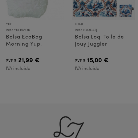
YUP
LOQI
Ref.: YUEBMOR
Ref.: LOQDATJ
Bolsa EcoBag
Bolsa Loqi Toile de
Morning Yup!
Jouy Juggler
21,99 €
15,00 €
PVPR:
PVPR:
IVA incluido
IVA incluido