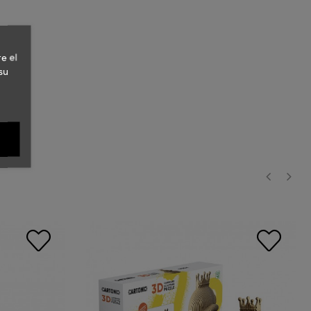
e el
su
‹
›