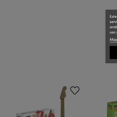
Este
serv
anál
uso 
Más