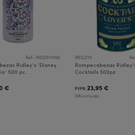
Ref.: RIDDSY008
RIDLEYS
Re
ezas Ridley's 'Disney
Rompecabezas Ridley'
io' 500 pc.
Cocktails 500pz
0 €
23,95 €
PVPR:
IVA incluido