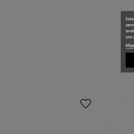
Este
serv
anál
uso 
Más