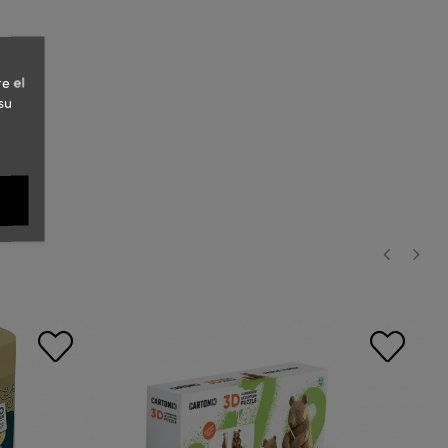
e el
su
‹
›