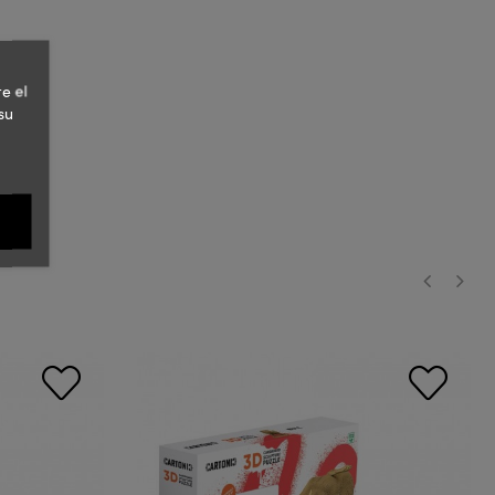
e el
su
‹
›