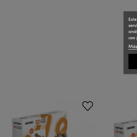
Este
serv
anál
uso 
Más