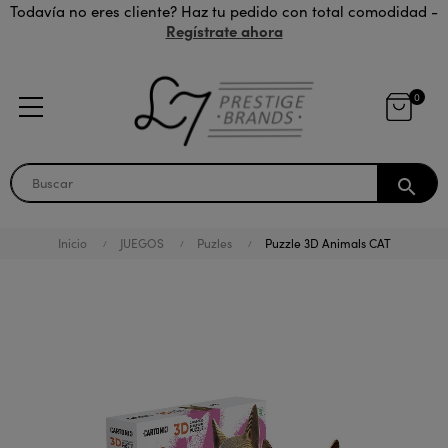
Todavía no eres cliente? Haz tu pedido con total comodidad -
Regístrate ahora
0
search
Inicio
JUEGOS
Puzles
Puzzle 3D Animals CAT