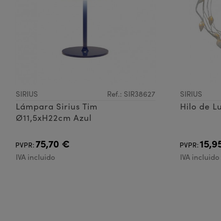
SIRIUS
Ref.: SIR38627
SIRIUS
Lámpara Sirius Tim
Hilo de L
Ø11,5xH22cm Azul
75,70 €
15,9
PVPR:
PVPR:
IVA incluido
IVA incluido