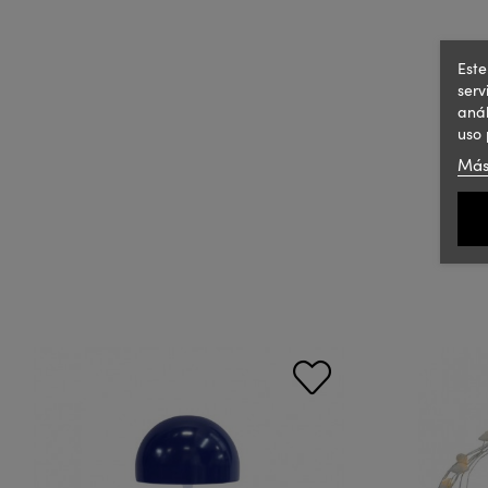
Este
serv
anál
uso 
Más