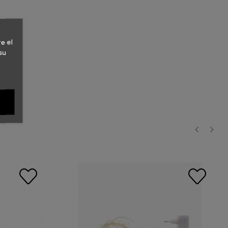
e el
su
‹
›