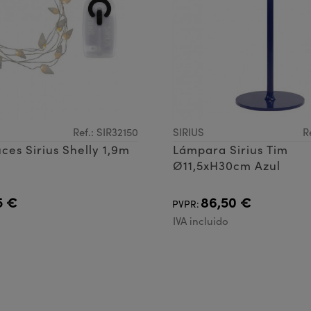
Ref.: SIR32150
SIRIUS
R
uces Sirius Shelly 1,9m
Lámpara Sirius Tim
Ø11,5xH30cm Azul
5 €
86,50 €
PVPR:
IVA incluido