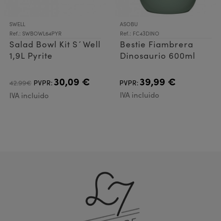
SWELL
ASOBU
Ref.: SWBOWL64PYR
Ref.: FC43DINO
Salad Bowl Kit S´Well
Bestie Fiambrera
1,9L Pyrite
Dinosaurio 600ml
30,09 €
39,99 €
42.99€
PVPR:
PVPR:
IVA incluido
IVA incluido