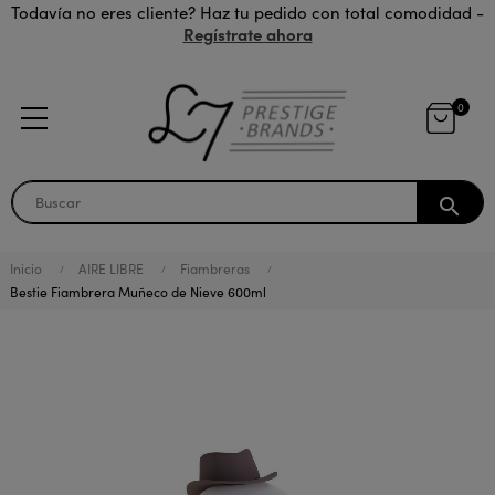
Todavía no eres cliente? Haz tu pedido con total comodidad -
Regístrate ahora
0
search
Inicio
AIRE LIBRE
Fiambreras
Bestie Fiambrera Muñeco de Nieve 600ml