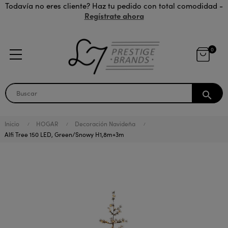
Todavía no eres cliente? Haz tu pedido con total comodidad -
Regístrate ahora
0
search
Inicio
HOGAR
Decoración Navideña
Alfi Tree 150 LED, Green/Snowy H1,8m+3m