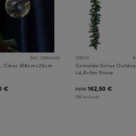
Ref.: SIR64050
SIRIUS
R
l, Clear Ø8cm+25cm
Grinalda Sirius Outdo
L4,8+5m Snow
0 €
162,50 €
PVPR:
IVA incluido