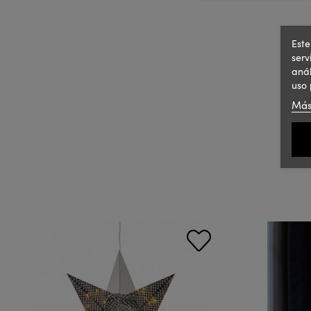
Este
serv
anál
uso 
Más