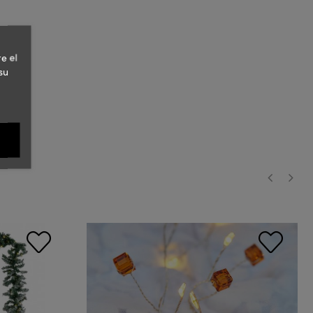
e el
su
‹
›