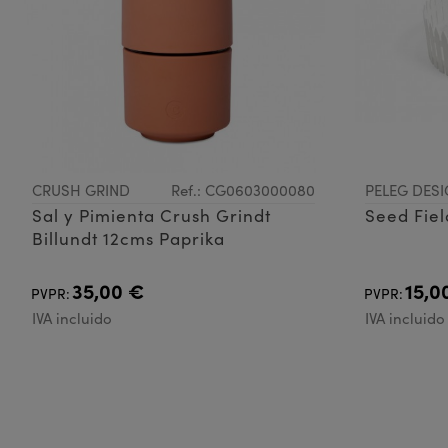
CRUSH GRIND
Ref.: CG0603000080
PELEG DESI
Sal y Pimienta Crush Grindt
Seed Fiel
Billundt 12cms Paprika
35,00 €
15,0
PVPR:
PVPR:
IVA incluido
IVA incluido