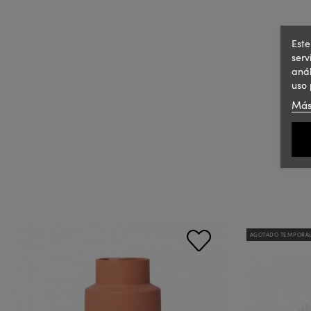
Este
serv
anál
uso 
Más
AGOTADO TEMPORA