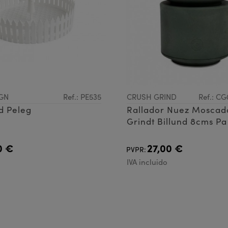
GN
Ref.: PE535
CRUSH GRIND
Ref.: C
d Peleg
Rallador Nuez Moscad
Grindt Billund 8cms Pa
0 €
27,00 €
PVPR:
IVA incluido