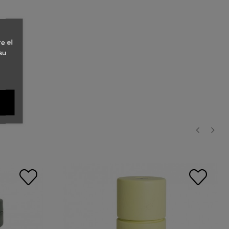
e el
su
‹
›