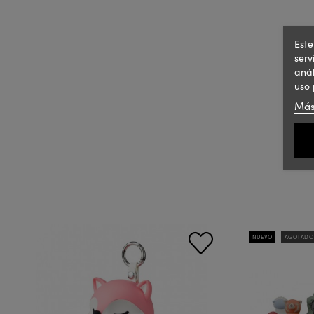
Este
serv
anál
uso 
Más
NUEVO
AGOTADO