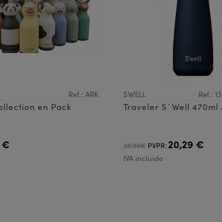
Ref.: ARK
SWELL
Ref.: 
ollection en Pack
Traveler S´Well 470ml 
 €
20,29 €
28.99€
PVPR:
IVA incluido