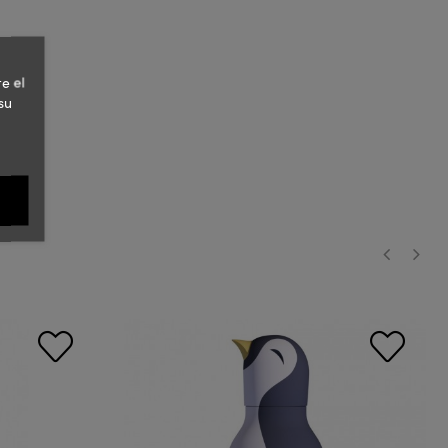
e el
su
‹
›