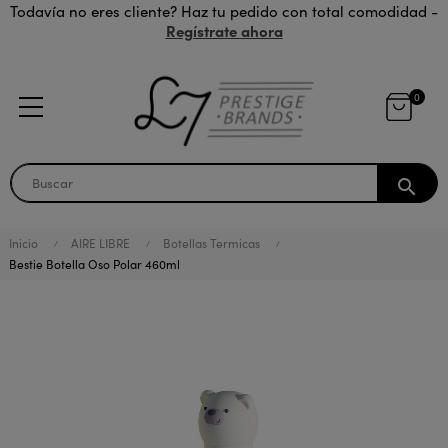
Todavía no eres cliente? Haz tu pedido con total comodidad -
Regístrate ahora
0
search
Inicio
AIRE LIBRE
Botellas Termicas
Bestie Botella Oso Polar 460ml