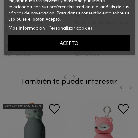
mejorar nuestros servicios y mostrarle publicidad
relacionada con sus preferencias mediante el análisis de sus
ASOBU
ASOBU
hábitos de navegación. Para dar su consentimiento sobre su
Ref.: SBV44PENGUIN
Ref.: SBV44KOALA
uso pulse el botón Acepto.
Bestie Botella
Bestie Botella Koala
Más información
Personalizar cookies
Pinguino 460ml
460ml
ACEPTO
37,00 €
37,00 €
PVPR:
PVPR:
IVA incluido
IVA incluido
También te puede interesar
‹
›
‹
›
AGOTADO TEMPORALMENTE