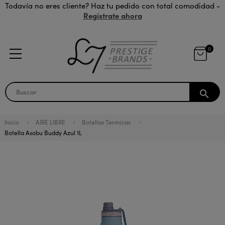
Todavía no eres cliente? Haz tu pedido con total comodidad -
Regístrate ahora
0
search
Inicio
AIRE LIBRE
Botellas Termicas
Botella Asobu Buddy Azul 1L