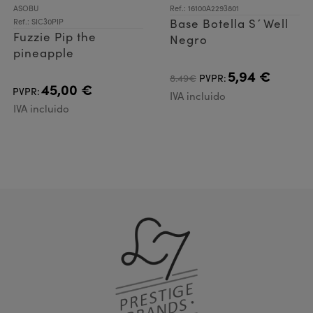
ASOBU
Ref.: 16100A2293801
Base Botella S´Well
Ref.: SIC30PIP
Fuzzie Pip the
Negro
pineapple
5,94 €
8.49€
PVPR:
45,00 €
PVPR:
IVA incluido
IVA incluido