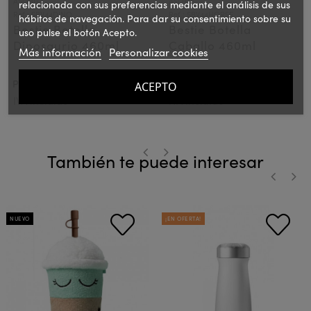
ASOBU
ASOBU
relacionada con sus preferencias mediante el análisis de sus
Ref.: SBV44DINO
Ref.: SBV44HORSE
hábitos de navegación. Para dar su consentimiento sobre su
Bestie Botella
Bestie Botella
uso pulse el botón Acepto.
Dinosaurio 460ml
Caballo 460ml
Más información
Personalizar cookies
37,00 €
37,00 €
PVPR:
PVPR:
ACEPTO
IVA incluido
IVA incluido
También te puede interesar
‹
›
‹
›
NUEVO
¡EN OFERTA!