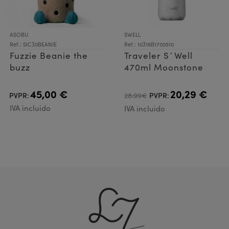
ASOBU
SWELL
Ref.: SIC30BEANIE
Ref.: 10316B1700510
Fuzzie Beanie the
Traveler S´Well
buzz
470ml Moonstone
45,00 €
20,29 €
PVPR:
28.99€
PVPR:
IVA incluido
IVA incluido