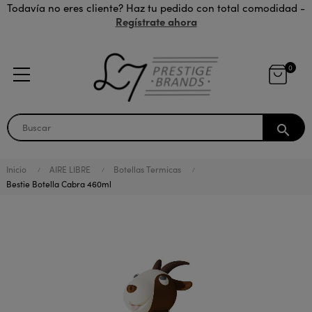
Todavía no eres cliente? Haz tu pedido con total comodidad -
Regístrate ahora
0
search
Inicio
AIRE LIBRE
Botellas Termicas
Bestie Botella Cabra 460ml