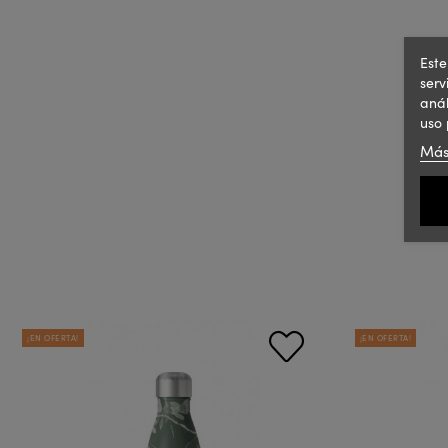
Este
serv
anál
uso 
Más
¡EN OFERTA!
¡EN OFERTA!