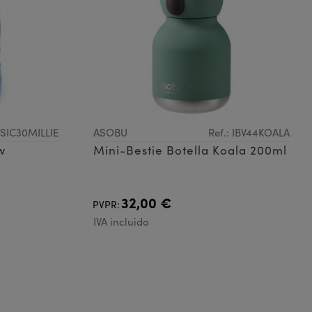
: SIC30MILLIE
ASOBU
Ref.: IBV44KOALA
w
Mini-Bestie Botella Koala 200ml
32,00 €
PVPR:
IVA incluido