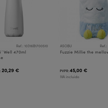
Ref.: 10316B1700510
ASOBU
Ref.
S´Well 470ml
Fuzzie Millie the mello
ne
20,29 €
45,00 €
:
PVPR:
IVA incluido