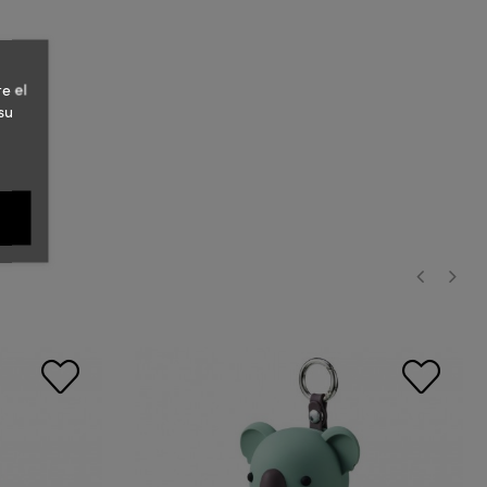
e el
su
‹
›